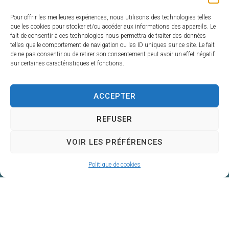
Pour offrir les meilleures expériences, nous utilisons des technologies telles
que les cookies pour stocker et/ou accéder aux informations des appareils. Le
fait de consentir à ces technologies nous permettra de traiter des données
telles que le comportement de navigation ou les ID uniques sur ce site. Le fait
de ne pas consentir ou de retirer son consentement peut avoir un effet négatif
A vos côtés chaque jour
sur certaines caractéristiques et fonctions.
Centre de Gestion de la Fonction Publique
Territoriale du Gers
4, Place du Maréchal Lannes
ACCEPTER
– B.P. 80002
REFUSER
32001 AUCH CEDEX
05 62 60 15 00
VOIR LES PRÉFÉRENCES
Nous contacter
Politique de cookies
Accessibilité : Conformité totale
Mentions légales
Plan du site