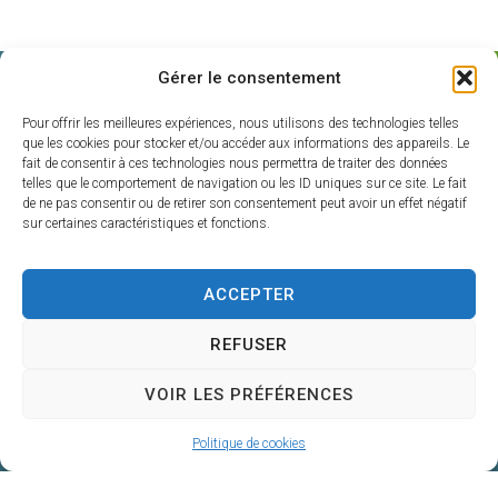
Gérer le consentement
Pour offrir les meilleures expériences, nous utilisons des technologies telles
que les cookies pour stocker et/ou accéder aux informations des appareils. Le
fait de consentir à ces technologies nous permettra de traiter des données
telles que le comportement de navigation ou les ID uniques sur ce site. Le fait
de ne pas consentir ou de retirer son consentement peut avoir un effet négatif
A vos côtés chaque jour
sur certaines caractéristiques et fonctions.
Centre de Gestion de la Fonction Publique
Territoriale du Gers
ACCEPTER
4, Place du Maréchal Lannes
– B.P. 80002
REFUSER
32001 AUCH CEDEX
VOIR LES PRÉFÉRENCES
05 62 60 15 00
Nous contacter
Politique de cookies