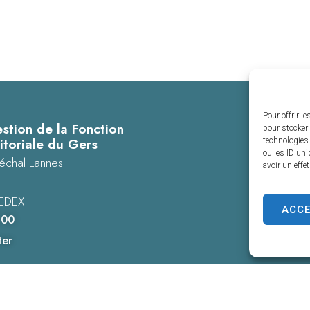
Pour offrir l
stion de la Fonction
pour stocker 
itoriale du Gers
technologies
ou les ID uni
échal Lannes
avoir un effe
EDEX
ACC
 00
ter
es personnelles
Confidentialité
© 2025 - Propulsé par Utopia