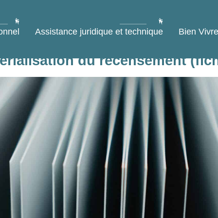
onnel
Assistance juridique et technique
Bien Vivre
ialisation du recensement (fic