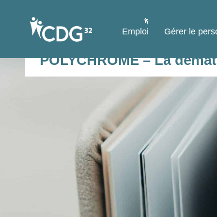
contenu
principal
Emploi
Gérer le pers
POLYCHROME – La dématér