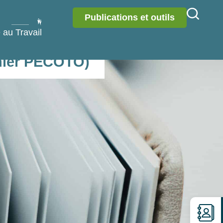
Publications et outils
 au Travail
hier PECOTO)