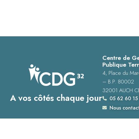
Centre de Ge
Publique Terr
4, Place du Mar
– B.P. 80002
32001 AUCH C
A vos côtés chaque jour
05 62 60 15
Nous contac
Accessibilité : Conformité totale
Mentions légales
Plan du site
Donné