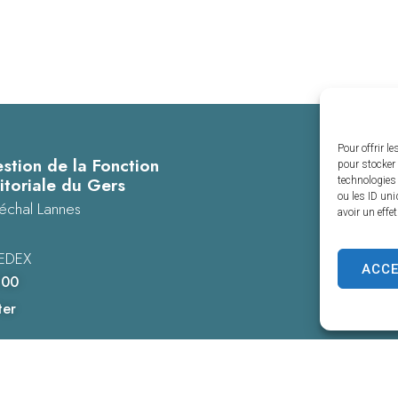
Pour offrir l
stion de la Fonction
pour stocker 
itoriale du Gers
technologies
ou les ID uni
échal Lannes
avoir un effe
EDEX
ACC
 00
ter
es personnelles
Confidentialité
© 2025 - Propulsé par Utopia