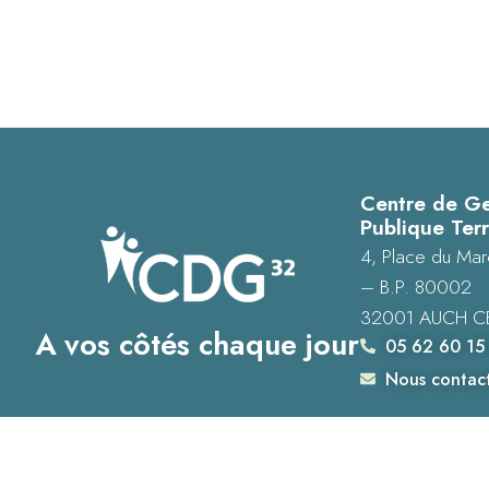
Centre de Ge
Publique Terr
4, Place du Mar
– B.P. 80002
32001 AUCH C
A vos côtés chaque jour
05 62 60 15
Nous contac
Accessibilité : Conformité totale
Mentions légales
Plan du site
Donné