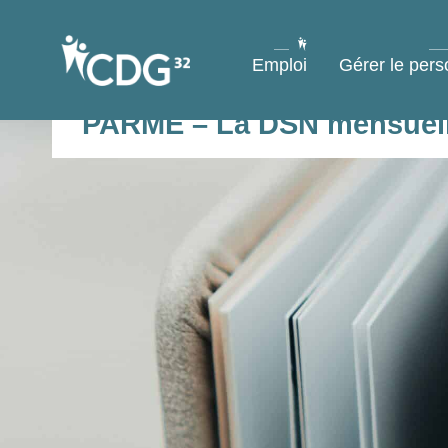
contenu
principal
Emploi
Gérer le pers
PARME – La DSN mensuel