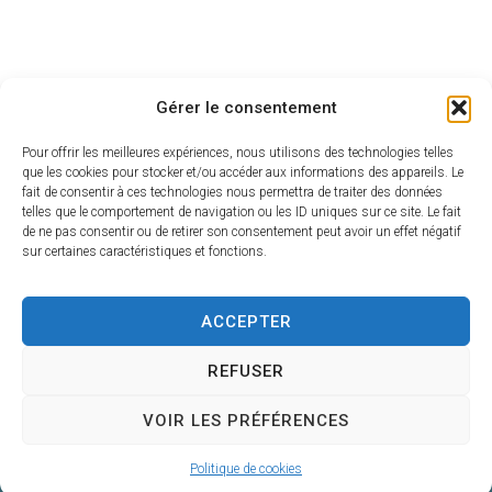
Gérer le consentement
Pour offrir les meilleures expériences, nous utilisons des technologies telles
que les cookies pour stocker et/ou accéder aux informations des appareils. Le
fait de consentir à ces technologies nous permettra de traiter des données
telles que le comportement de navigation ou les ID uniques sur ce site. Le fait
de ne pas consentir ou de retirer son consentement peut avoir un effet négatif
sur certaines caractéristiques et fonctions.
A vos côtés chaque jour
Centre de Gestion de la Fonction Publique
Territoriale du Gers
ACCEPTER
4, Place du Maréchal Lannes
REFUSER
– B.P. 80002
32001 AUCH CEDEX
VOIR LES PRÉFÉRENCES
05 62 60 15 00
Nous contacter
Politique de cookies