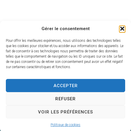
Gérer le consentement
Pour offrir les meilleures expériences, nous utilisons des technologies telles
que les cookies pour stocker et/ou accéder aux informations des appareils. Le
fait de consentir à ces technologies nous permettra de traiter des données
telles que le comportement de navigation ou les ID uniques sur ce site. Le fait
de ne pas consentir ou de retirer son consentement peut avoir un effet négatif
sur certaines caractéristiques et fonctions.
A vos côtés chaque jour
Centre de Gestion de la Fonction Publique
Territoriale du Gers
ACCEPTER
4, Place du Maréchal Lannes
REFUSER
– B.P. 80002
32001 AUCH CEDEX
VOIR LES PRÉFÉRENCES
05 62 60 15 00
Nous contacter
Politique de cookies