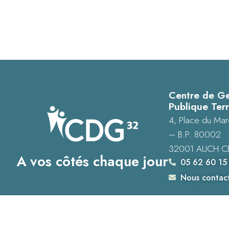
Centre de Ge
Publique Terr
4, Place du Mar
– B.P. 80002
32001 AUCH C
A vos côtés chaque jour
05 62 60 15
Nous contac
Accessibilité : Conformité totale
Mentions légales
Plan du site
Donné