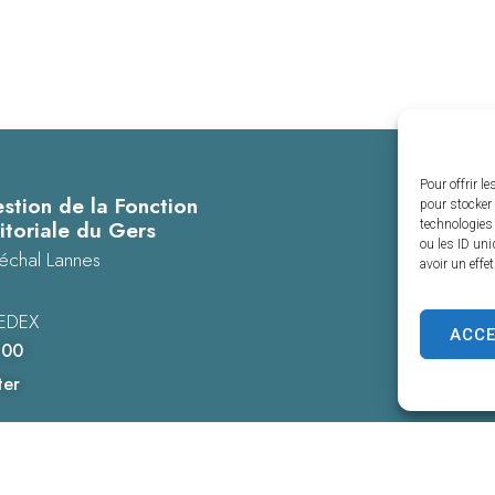
Pour offrir l
stion de la Fonction
pour stocker 
itoriale du Gers
technologies
ou les ID uni
échal Lannes
avoir un effe
EDEX
ACC
 00
ter
es personnelles
Confidentialité
© 2025 - Propulsé par Utopia