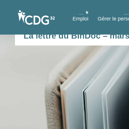
contenu
principal
Emploi
Gérer le pers
La lettre du BInDoc – mar