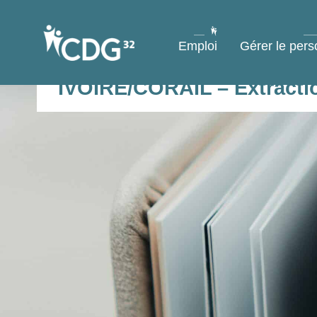
contenu
principal
Emploi
Gérer le pers
IVOIRE/CORAIL – Extractio