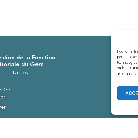
Pour offrir l
stion de la Fonction
pour stocker 
itoriale du Gers
technologies
ou les ID uni
échal Lannes
avoir un effe
EDEX
ACC
 00
ter
es personnelles
Confidentialité
© 2025 - Propulsé par Utopia