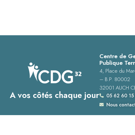
Centre de Ge
Publique Terr
4, Place du Mar
– B.P. 80002
32001 AUCH C
A vos côtés chaque jour
05 62 60 15
Nous contac
Accessibilité : Conformité totale
Mentions légales
Plan du site
Donné