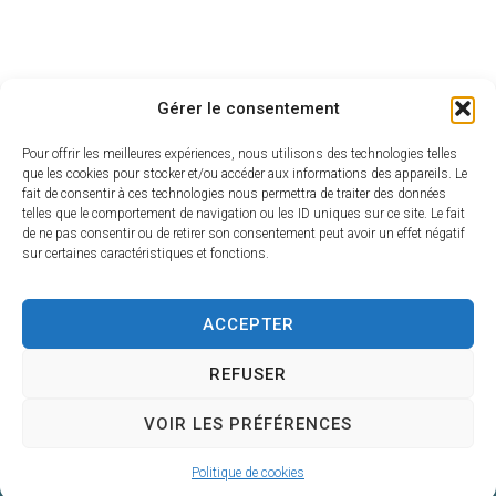
Gérer le consentement
Pour offrir les meilleures expériences, nous utilisons des technologies telles
que les cookies pour stocker et/ou accéder aux informations des appareils. Le
fait de consentir à ces technologies nous permettra de traiter des données
telles que le comportement de navigation ou les ID uniques sur ce site. Le fait
de ne pas consentir ou de retirer son consentement peut avoir un effet négatif
sur certaines caractéristiques et fonctions.
A vos côtés chaque jour
Centre de Gestion de la Fonction Publique
Territoriale du Gers
ACCEPTER
4, Place du Maréchal Lannes
REFUSER
– B.P. 80002
32001 AUCH CEDEX
VOIR LES PRÉFÉRENCES
05 62 60 15 00
Nous contacter
Politique de cookies