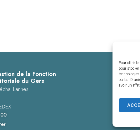
Pour offrir l
pour stocker 
stion de la Fonction
technologies
itoriale du Gers
ou les ID uni
avoir un effe
échal Lannes
ACC
EDEX
 00
ter