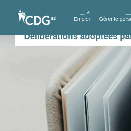
contenu
principal
Emploi
Gérer le pers
Délibérations adoptées pa