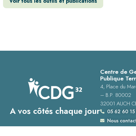
Voir tous les outils et publications
Centre de Ge
Publique Terr
4, Place du Mar
– B.P. 80002
32001 AUCH C
A vos côtés chaque jour
05 62 60 15
Nous contac