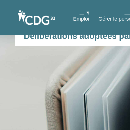
contenu
principal
Emploi
Gérer le pers
Délibérations adoptées pa