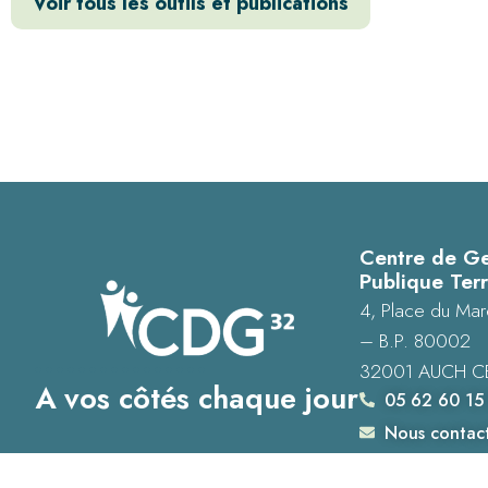
Voir tous les outils et publications
Centre de Ge
Publique Terr
4, Place du Mar
– B.P. 80002
32001 AUCH C
A vos côtés chaque jour
05 62 60 15
Nous contac