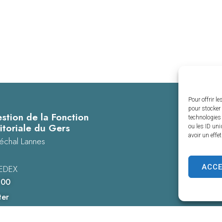
Pour offrir l
pour stocker 
stion de la Fonction
technologies
itoriale du Gers
ou les ID uni
avoir un effe
échal Lannes
ACC
EDEX
 00
ter