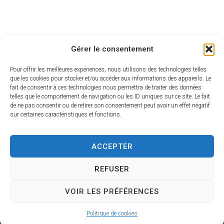
Gérer le consentement
Pour offrir les meilleures expériences, nous utilisons des technologies telles
que les cookies pour stocker et/ou accéder aux informations des appareils. Le
fait de consentir à ces technologies nous permettra de traiter des données
telles que le comportement de navigation ou les ID uniques sur ce site. Le fait
de ne pas consentir ou de retirer son consentement peut avoir un effet négatif
sur certaines caractéristiques et fonctions.
A vos côtés chaque jour
Centre de Gestion de la Fonction Publique
Territoriale du Gers
ACCEPTER
4, Place du Maréchal Lannes
REFUSER
– B.P. 80002
32001 AUCH CEDEX
VOIR LES PRÉFÉRENCES
05 62 60 15 00
Nous contacter
Politique de cookies