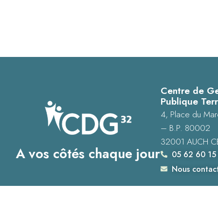
Centre de Ge
Publique Terr
4, Place du Mar
– B.P. 80002
32001 AUCH C
A vos côtés chaque jour
05 62 60 15
Nous contac
Accessibilité : Conformité totale
Mentions légales
Plan du site
Donné