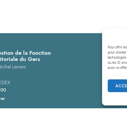
Pour offrir l
stion de la Fonction
pour stocker 
itoriale du Gers
technologies
ou les ID uni
échal Lannes
avoir un effe
EDEX
ACC
 00
ter
es personnelles
Confidentialité
© 2025 - Propulsé par Utopia