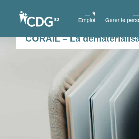
contenu
principal
Emploi
Gérer le pers
CORAIL – La dématérialis