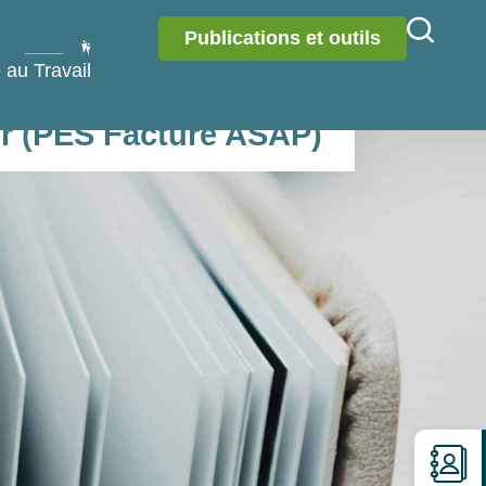
Publications et outils
 au Travail
er (PES Facture ASAP)