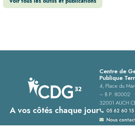
Voir tous les outils et publications
Centre de Ge
Publique Terr
4, Place du Mar
– B.P. 80002
32001 AUCH C
A vos côtés chaque jour
05 62 60 15
Nous contac