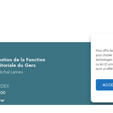
Pour offrir l
pour stocker 
stion de la Fonction
technologies
itoriale du Gers
ou les ID uni
avoir un effe
échal Lannes
ACC
EDEX
 00
ter