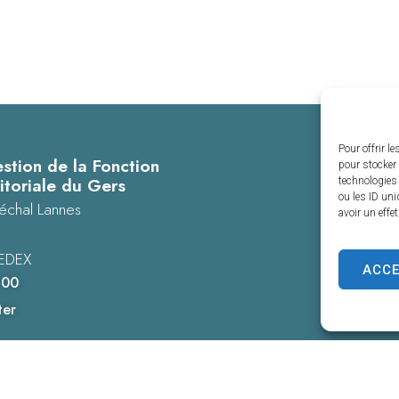
Pour offrir l
stion de la Fonction
pour stocker 
itoriale du Gers
technologies
ou les ID uni
échal Lannes
avoir un effe
EDEX
ACC
 00
ter
es personnelles
Confidentialité
© 2025 - Propulsé par Utopia