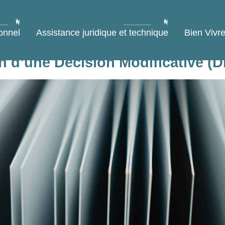
onnel
Assistance juridique et technique
Bien Vivre
 d’une Décision Modificative (