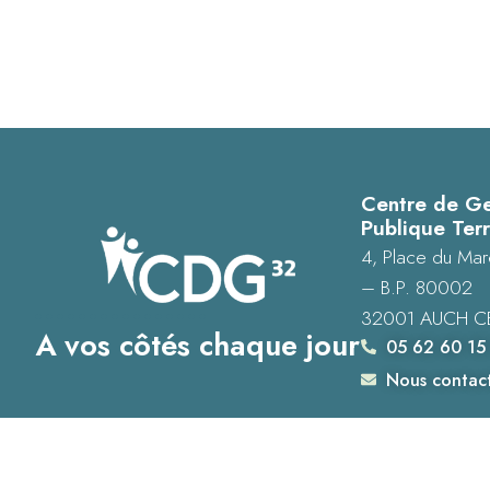
Centre de Ge
Publique Terr
4, Place du Mar
– B.P. 80002
32001 AUCH C
A vos côtés chaque jour
05 62 60 15
Nous contac
Accessibilité : Conformité totale
Mentions légales
Plan du site
Donné