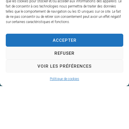
que les cookies pour stocker et/ou accéder aux informations des appareils. Le
fait de consentir à ces technologies nous permettra de traiter des données
A vos côtés chaque jour
telles que le comportement de navigation ou les ID uniques sur ce site. Le fait
de ne pas consentir ou de retirer son consentement peut avoir un effet négatif
Centre de Gestion de la Fonction Publique
sur certaines caractéristiques et fonctions.
Territoriale du Gers
4, Place du Maréchal Lannes
ACCEPTER
– B.P. 80002
32001 AUCH CEDEX
REFUSER
05 62 60 15 00
Nous contacter
VOIR LES PRÉFÉRENCES
Politique de cookies
Accessibilité : Conformité totale
Mentions légales
Plan du site
Données personnelles
Confidentialité
© 2025 - Propulsé par Utopia