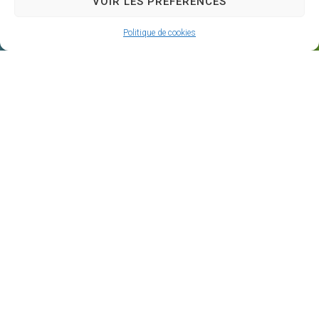
VOIR LES PRÉFÉRENCES
Politique de cookies
A vos côtés chaque jour
Centre de Gestion de la Fonction Publique
Territoriale du Gers
4, Place du Maréchal Lannes
– B.P. 80002
32001 AUCH CEDEX
05 62 60 15 00
Nous contacter