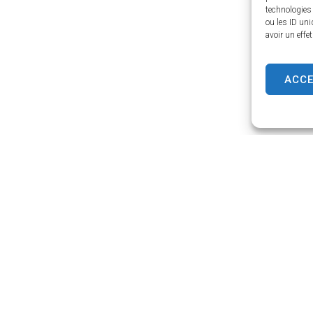
technologies
ou les ID uni
avoir un effe
ACC