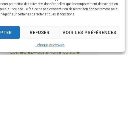
Circulaire PPCR
 nous permettra de traiter des données telles que le comportement de navigation
ques sur ce site. Le fait de ne pas consentir ou de retirer son consentement peut
Connectez-vous à votre compte
t négatif sur certaines caractéristiques et fonctions.
employeur pour accéder à ce
contenu
EPTER
REFUSER
VOIR LES PRÉFÉRENCES
Circulaire fiche de poste
Politique de cookies
Connectez-vous à votre compte
employeur pour accéder à ce
contenu
Bilan de fin de stage