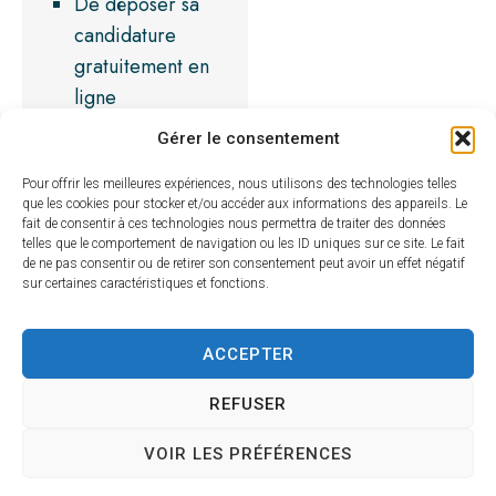
De déposer sa
candidature
gratuitement en
ligne
D’être alerté par
Gérer le consentement
mail quand une
Pour offrir les meilleures expériences, nous utilisons des technologies telles
offre correspond
que les cookies pour stocker et/ou accéder aux informations des appareils. Le
à votre profil
fait de consentir à ces technologies nous permettra de traiter des données
telles que le comportement de navigation ou les ID uniques sur ce site. Le fait
(option à valider
de ne pas consentir ou de retirer son consentement peut avoir un effet négatif
par le
sur certaines caractéristiques et fonctions.
demandeur à
l’inscription)
ACCEPTER
De rendre son
CV accessible à
REFUSER
l’ensemble des
VOIR LES PRÉFÉRENCES
collectivités