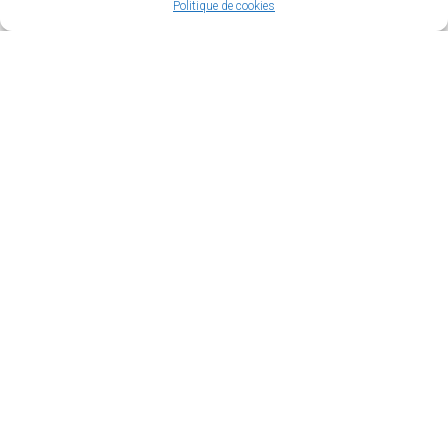
employeurs
Politique de cookies
(option à valider
à l’inscription)
Consulter
les offres
des autres
versants de
la fonction
publique
choisirleservicepublic.gouv.fr