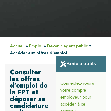
Accueil
»
Emploi
»
Devenir agent public
»
Accéder aux offres d’emploi
Boite à outils
Consulter
les offres
Connectez-vous à
d'emploi de
votre compte
la FPT et
déposer sa
employeur pour
candidature
accéder à ce