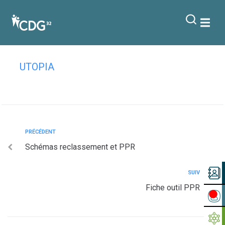
contenu
principal
La PPR en bref
UTOPIA
PRÉCÉDENT
Schémas reclassement et PPR
SUIV
Fiche outil PPR