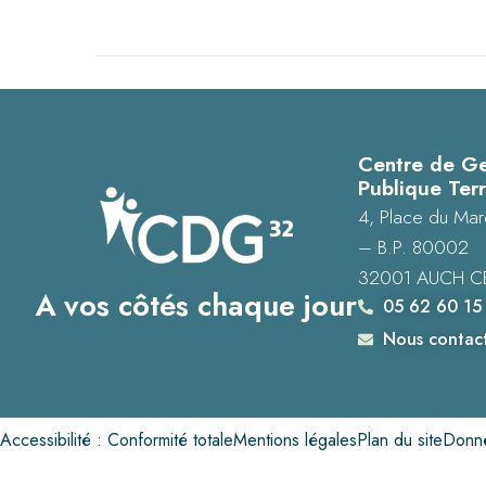
Centre de Ge
Publique Terr
4, Place du Mar
– B.P. 80002
32001 AUCH C
A vos côtés chaque jour
05 62 60 15
Nous contac
Accessibilité : Conformité totale
Mentions légales
Plan du site
Donné