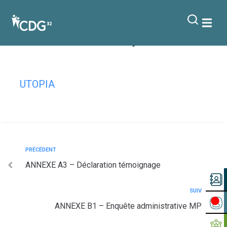
contenu
principal
ANNEXE A4 – CM – pièces à fournir
Accident de service trajet
UTOPIA
PRÉCÉDENT
ANNEXE A3 – Déclaration témoignage
SUIV
ANNEXE B1 – Enquête administrative MP