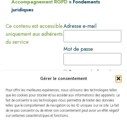
Accompagnement RGPD
»
Fondements
juridiques
Ce contenu est accessible
Adresse e-mail
uniquement aux adhérents
du service
Mot de passe
Se souvenir de moi
Gérer le consentement
Connexion
Pour offrir les meilleures expériences, nous utilisons des technologies telles
Mot de passe perdu ?
que les cookies pour stocker et/ou accéder aux informations des appareils. Le
fait de consentir à ces technologies nous permettra de traiter des données
A
telles que le comportement de navigation ou les ID uniques sur ce site. Le fait
l
de ne pas consentir ou de retirer son consentement peut avoir un effet négatif
sur certaines caractéristiques et fonctions.
t