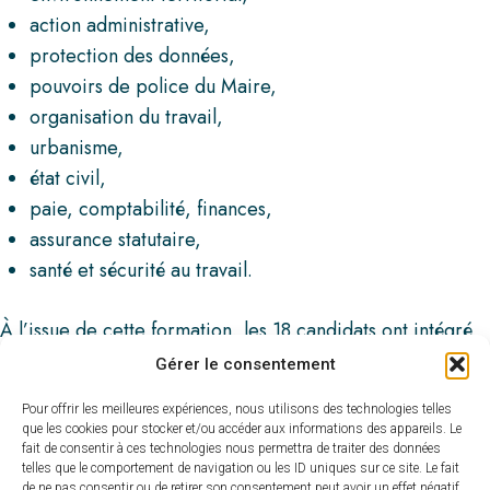
action administrative,
protection des données,
pouvoirs de police du Maire,
organisation du travail,
urbanisme,
état civil,
paie, comptabilité, finances,
assurance statutaire,
santé et sécurité au travail.
À l’issue de cette formation, les 18 candidats ont intégré
le vivier du service Missions Temporaires du CDG 32. Ils
Gérer le consentement
sont désormais prêts à effectuer des missions de
Pour offrir les meilleures expériences, nous utilisons des technologies telles
remplacement dans les collectivités, que ce soit dans le
que les cookies pour stocker et/ou accéder aux informations des appareils. Le
cadre de congés annuels, de congés maladie ou de
fait de consentir à ces technologies nous permettra de traiter des données
telles que le comportement de navigation ou les ID uniques sur ce site. Le fait
vacances d'emploi. Certains d’entre eux sont d’ores et
de ne pas consentir ou de retirer son consentement peut avoir un effet négatif