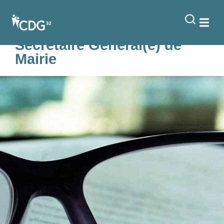
contenu
principal
Clôture de la formation
2025 au métier de
Secrétaire Général(e) de
Mairie