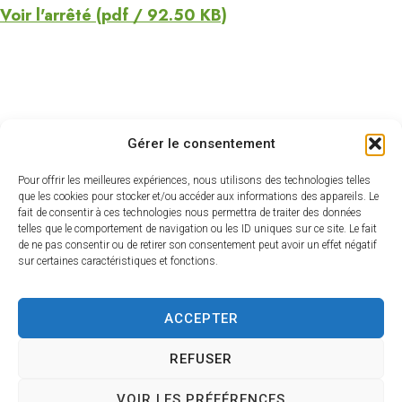
Voir l'arrêté (pdf / 92.50 KB)
Gérer le consentement
Pour offrir les meilleures expériences, nous utilisons des technologies telles
que les cookies pour stocker et/ou accéder aux informations des appareils. Le
fait de consentir à ces technologies nous permettra de traiter des données
telles que le comportement de navigation ou les ID uniques sur ce site. Le fait
de ne pas consentir ou de retirer son consentement peut avoir un effet négatif
sur certaines caractéristiques et fonctions.
A vos côtés chaque jour
Centre de Gestion de la Fonction Publique
ACCEPTER
Territoriale du Gers
REFUSER
4, Place du Maréchal Lannes
– B.P. 80002
VOIR LES PRÉFÉRENCES