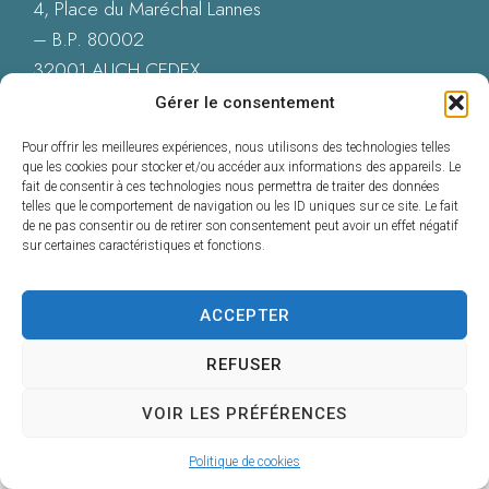
4, Place du Maréchal Lannes
– B.P. 80002
32001 AUCH CEDEX
05 62 60 15 00
Gérer le consentement
Nous contacter
Pour offrir les meilleures expériences, nous utilisons des technologies telles
que les cookies pour stocker et/ou accéder aux informations des appareils. Le
fait de consentir à ces technologies nous permettra de traiter des données
telles que le comportement de navigation ou les ID uniques sur ce site. Le fait
de ne pas consentir ou de retirer son consentement peut avoir un effet négatif
Accessibilité : Conformité totale
sur certaines caractéristiques et fonctions.
Mentions légales
Plan du site
Données personnelles
ACCEPTER
Confidentialité
© 2025 - Propulsé par Utopia
REFUSER
VOIR LES PRÉFÉRENCES
Politique de cookies