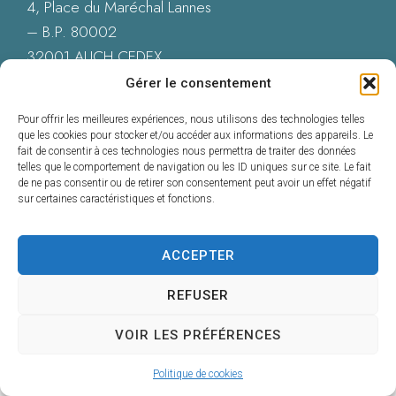
4, Place du Maréchal Lannes
– B.P. 80002
32001 AUCH CEDEX
05 62 60 15 00
Gérer le consentement
Nous contacter
Pour offrir les meilleures expériences, nous utilisons des technologies telles
que les cookies pour stocker et/ou accéder aux informations des appareils. Le
fait de consentir à ces technologies nous permettra de traiter des données
telles que le comportement de navigation ou les ID uniques sur ce site. Le fait
de ne pas consentir ou de retirer son consentement peut avoir un effet négatif
Accessibilité : Conformité totale
sur certaines caractéristiques et fonctions.
Mentions légales
Plan du site
Données personnelles
ACCEPTER
Confidentialité
© 2025 - Propulsé par Utopia
REFUSER
VOIR LES PRÉFÉRENCES
Politique de cookies