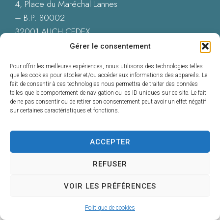
4, Place du Maréchal Lannes
– B.P. 80002
32001 AUCH CEDEX
05 62 60 15 00
Gérer le consentement
Nous contacter
Pour offrir les meilleures expériences, nous utilisons des technologies telles
que les cookies pour stocker et/ou accéder aux informations des appareils. Le
fait de consentir à ces technologies nous permettra de traiter des données
telles que le comportement de navigation ou les ID uniques sur ce site. Le fait
de ne pas consentir ou de retirer son consentement peut avoir un effet négatif
Accessibilité : Conformité totale
sur certaines caractéristiques et fonctions.
Mentions légales
Plan du site
Données personnelles
ACCEPTER
Confidentialité
© 2025 - Propulsé par Utopia
REFUSER
VOIR LES PRÉFÉRENCES
Politique de cookies