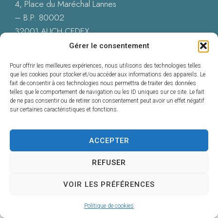
4, Place du Maréchal Lannes
– B.P. 80002
32001 AUCH CEDEX
05 62 60 15 00
Gérer le consentement
Nous contacter
Pour offrir les meilleures expériences, nous utilisons des technologies telles
que les cookies pour stocker et/ou accéder aux informations des appareils. Le
fait de consentir à ces technologies nous permettra de traiter des données
telles que le comportement de navigation ou les ID uniques sur ce site. Le fait
de ne pas consentir ou de retirer son consentement peut avoir un effet négatif
Accessibilité : Conformité totale
sur certaines caractéristiques et fonctions.
Mentions légales
Plan du site
Données personnelles
ACCEPTER
Confidentialité
© 2025 - Propulsé par Utopia
REFUSER
VOIR LES PRÉFÉRENCES
Politique de cookies