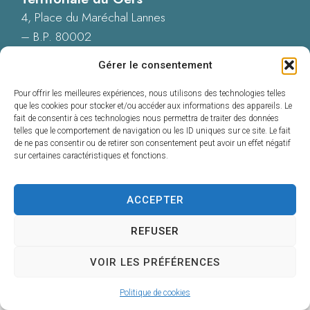
4, Place du Maréchal Lannes
– B.P. 80002
32001 AUCH CEDEX
Gérer le consentement
05 62 60 15 00
Nous contacter
Pour offrir les meilleures expériences, nous utilisons des technologies telles
que les cookies pour stocker et/ou accéder aux informations des appareils. Le
fait de consentir à ces technologies nous permettra de traiter des données
telles que le comportement de navigation ou les ID uniques sur ce site. Le fait
de ne pas consentir ou de retirer son consentement peut avoir un effet négatif
sur certaines caractéristiques et fonctions.
Accessibilité : Conformité totale
Mentions légales
Plan du site
ACCEPTER
Données personnelles
Confidentialité
REFUSER
© 2025 - Propulsé par Utopia
VOIR LES PRÉFÉRENCES
Politique de cookies