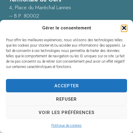
4, Place du Maréchal Lannes
– B.P. 80002
32001 AUCH CEDEX
Gérer le consentement
05 62 60 15 00
Nous contacter
Pour offrir les meilleures expériences, nous utilisons des technologies telles
que les cookies pour stocker et/ou accéder aux informations des appareils. Le
fait de consentir à ces technologies nous permettra de traiter des données
telles que le comportement de navigation ou les ID uniques sur ce site. Le fait
de ne pas consentir ou de retirer son consentement peut avoir un effet négatif
sur certaines caractéristiques et fonctions.
Accessibilité : Conformité totale
Mentions légales
Plan du site
ACCEPTER
Données personnelles
Confidentialité
REFUSER
© 2025 - Propulsé par Utopia
VOIR LES PRÉFÉRENCES
Politique de cookies